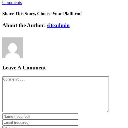
Comments
Share This Story, Choose Your Platform!
Facebook
Twitter
Linkedin
Reddit
Tumblr
Google+
Pinterest
Vk
Email
About the Author:
siteadmin
Leave A Comment
Comment