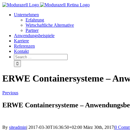
Unternehmen
Erfahrung
Wirtschaftliche Alternative
Partner
Anwendungsbeispiele
Karriere
Referenzen
Kontakt
ERWE Containersysteme – Anwe
Previous
ERWE Containersysteme – Anwendungsbeis
By
siteadmin
|
2017-03-30T16:36:50+02:00
März 30th, 2017
|
0 Comm