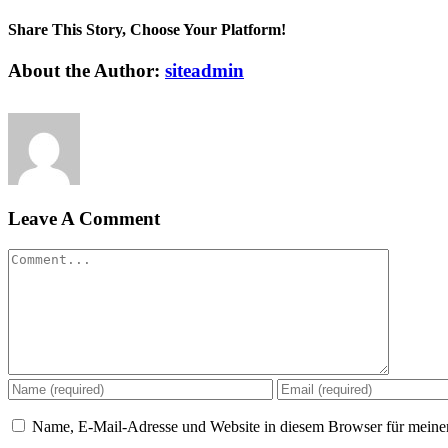
Share This Story, Choose Your Platform!
Facebook
Twitter
Linkedin
Reddit
Tumblr
Google+
Pinterest
Vk
Email
About the Author:
siteadmin
Leave A Comment
Comment
Name, E-Mail-Adresse und Website in diesem Browser für meine