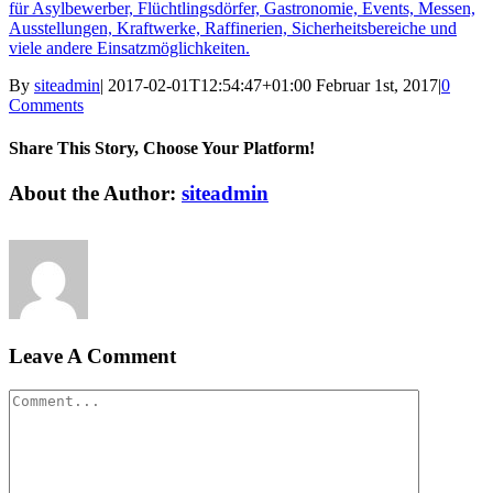
By
siteadmin
|
2017-02-01T12:54:47+01:00
Februar 1st, 2017
|
0
Comments
Share This Story, Choose Your Platform!
Facebook
Twitter
Linkedin
Reddit
Tumblr
Google+
Pinterest
Vk
Email
About the Author:
siteadmin
Leave A Comment
Comment