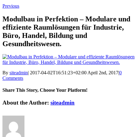
Previous
Modulbau in Perfektion – Modulare und
effiziente Raumlösungen für Industrie,
Büro, Handel, Bildung und
Gesundheitswesen.
By
siteadmin
|
2017-04-02T16:51:23+02:00
April 2nd, 2017
|
0
Comments
Share This Story, Choose Your Platform!
Facebook
Twitter
Linkedin
Reddit
Tumblr
Google+
Pinterest
Vk
Email
About the Author:
siteadmin