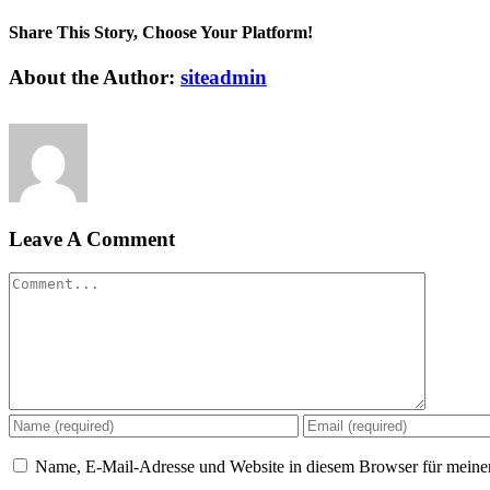
Share This Story, Choose Your Platform!
Facebook
Twitter
Linkedin
Reddit
Tumblr
Google+
Pinterest
Vk
Email
About the Author:
siteadmin
Leave A Comment
Comment
Name, E-Mail-Adresse und Website in diesem Browser für meine